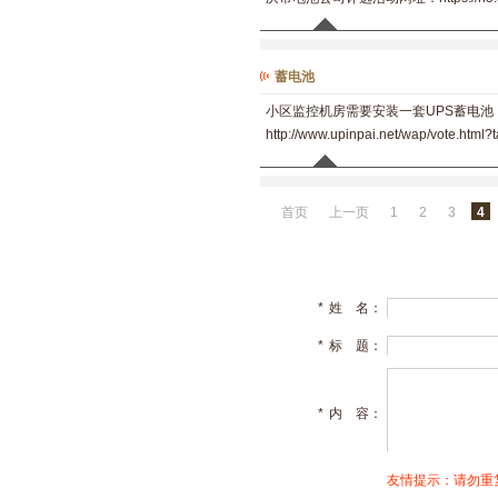
蓄电池
小区监控机房需要安装一套UPS蓄电
http://www.upinpai.net/wap/vote.html
首页
上一页
1
2
3
4
*
姓 名：
*
标 题：
*
内 容：
友情提示：请勿重